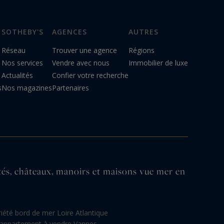
SOTHEBY'S
AGENCES
AUTRES
Réseau
Trouver une agence
Régions
Nos services
Vendre avec nous
Immobilier de luxe
Actualités
Confier votre recherche
s
Nos magazines
Partenaires
n
étés, châteaux, manoirs et maisons vue mer en
iété bord de mer Loire Atlantique
appartement à vendre Vannes