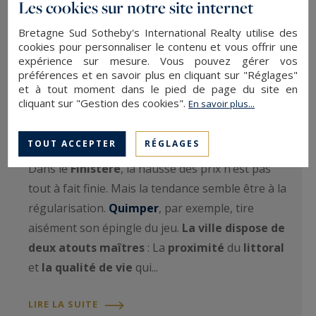
Les cookies sur notre site internet
" Immobilier : dans le Finistère, un
Bretagne Sud Sotheby's International Realty utilise des
tournant s’amorce " citation de
cookies pour personnaliser le contenu et vous offrir une
Ronan Pradeau, Fondateur de
expérience sur mesure. Vous pouvez gérer vos
préférences et en savoir plus en cliquant sur "Réglages"
Bretagne Sud Sotheby's International
et à tout moment dans le pied de page du site en
Realty
cliquant sur "Gestion des cookies".
En savoir plus...
ARTICLE DE PRESSE · LE NOUVEL OBS · PAR FRANÇOISE
SURCOUF · PUBLIÉ LE 2 OCTOBRE 2022
TOUT ACCEPTER
RÉGLAGES
Dans le
Finistère
, la hausse des prix n’est pas
tout à fait finie. Mais la tendance semble être à la
régularisation.
Quimper
, par exemple, tire
aisément son épingle du jeu.
La ville dispose de
deux atouts maîtres
: La
proximité
du
littoral
et
la qualité de vie
qui...
LIRE LA SUITE