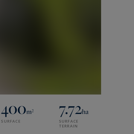
400
7.72
m²
ha
SURFACE
SURFACE
TERRAIN