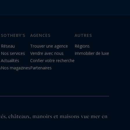
SOTHEBY'S
AGENCES
AUTRES
Réseau
Trouver une agence
Régions
Nos services
Vendre avec nous
Immobilier de luxe
Actualités
Confier votre recherche
s
Nos magazines
Partenaires
n
étés, châteaux, manoirs et maisons vue mer en