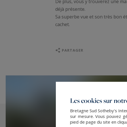
De plus, vous y trouverez une ma
déjà présente.
Sa superbe vue et son très bon é
cachet.
PARTAGER
Les cookies sur notre
Bretagne Sud Sotheby's Intern
sur mesure. Vous pouvez gér
pied de page du site en cliqu