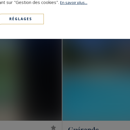
ant sur "Gestion des cookies".
En savoir plus...
1 080 000 €
210
10
MAISON
M²
PIÈ
RÉGLAGES
Guérande