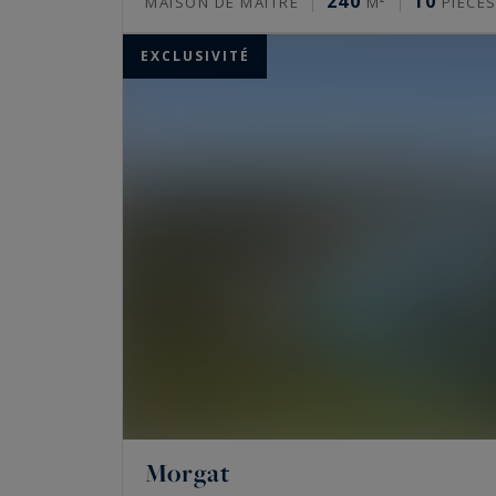
240
10
MAISON DE MAÎTRE
M²
PIÈCE
EXCLUSIVITÉ
Morgat