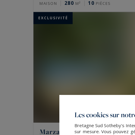
280
10
MAISON
M²
PIÈCES
EXCLUSIVITÉ
Les cookies sur notre
Bretagne Sud Sotheby's Intern
Marzan
sur mesure. Vous pouvez gér