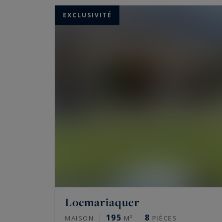
A la recherche d’un bien immobilier de prest
EXCLUSIVITÉ
agences immobilières situées en Bretagne S
permettre de trouver le bien correspondant a
Locmariaquer
195
8
MAISON
M²
PIÈCES