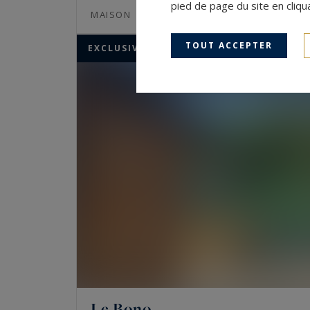
pied de page du site en cliqu
314
9
MAISON
M²
PIÈCES
TOUT ACCEPTER
EXCLUSIVITÉ
Le Bono