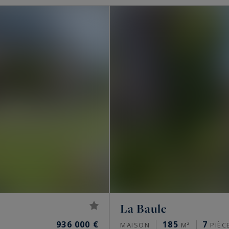
ige à Vannes dans un environnement privilégié ? Nos
ud vous accompagneront avec plaisir pour vous
u plus près à vos attentes.
La Baule
936 000 €
185
7
MAISON
M²
PIÈC