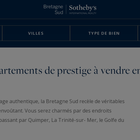
VILLES
TYPE DE BIEN
rtements de prestige à vendre e
ge authentique, la Bretagne Sud recèle de véritables
 envoûtant. Vous serez charmés par des endroits
passant par Quimper, La Trinité-sur- Mer, le Golfe du