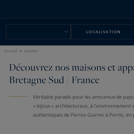
Panneau de gestion des cookies
LOCALISATION
Accueil
>
Acheter
Découvrez nos maisons et appa
Bretagne Sud / France
Véritable paradis pour les amoureux de paysa
« bijoux » architecturaux, à l'environnement
authentiques de Perros-Guirrec à Pornic, en 
Morbihan ou encore La Baule .