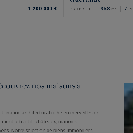
1 200 000 €
358
7
PROPRIÉTÉ
M²
PI
écouvrez nos maisons à
atrimoine architectural riche en merveilles en
nement attractif ; châteaux, manoirs,
vées. Notre sélection de biens immobiliers