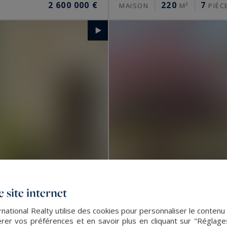
2 600 000 €
220
7
MAISON
M²
PIÈC
 site internet
ational Realty utilise des cookies pour personnaliser le contenu
Arradon
er vos préférences et en savoir plus en cliquant sur "Réglag