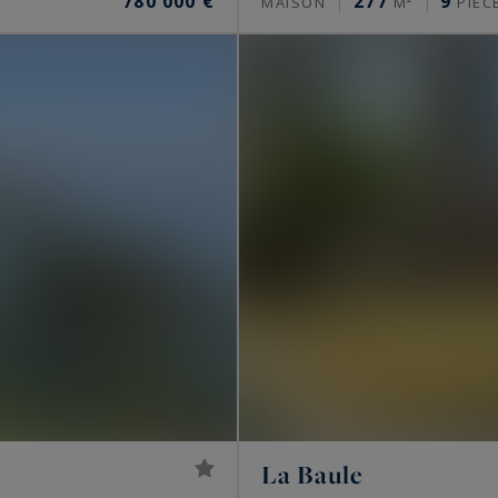
780 000 €
277
9
S
MAISON
M²
PIÈC
La Baule