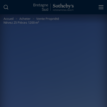
Panneau de gestion des cookies
Accueil
>
Acheter
>
Vente Propriété
Névez 25 Pièces 1200 m²