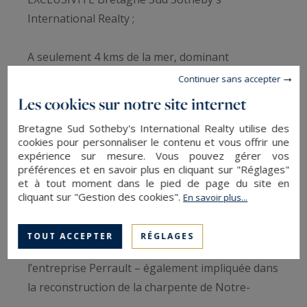
International Realty ;
A seulement 4 kms de la mer, dominant
majestueusement la vallée de l’Aven, ce domaine
Continuer sans accepter
d’exception incarne l’élégance intemporelle du
Les cookies sur notre site internet
patrimoine breton. Classé ISMH depuis 1935,
Bretagne Sud Sotheby's International Realty utilise des
cette propriété historique associe une
cookies pour personnaliser le contenu et vous offrir une
architecture du XVème siècle (vers 1450) à une
expérience sur mesure. Vous pouvez gérer vos
préférences et en savoir plus en cliquant sur "Réglages"
extension du XIXe siècle, témoignant de
et à tout moment dans le pied de page du site en
plusieurs siècles d’histoire liés notamment au
cliquant sur "Gestion des cookies".
En savoir plus...
seigneur Jean de Cornouaille.
Entièrement restauré entre 2000 et 2007
TOUT ACCEPTER
RÉGLAGES
notamment par les Compagnons du Devoir et
l’entreprise Perrault – également impliquée dans
la reconstruction de la charpente de Notre-
Dame de Paris – le château offre aujourd’hui