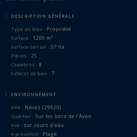
DESCRIPTION GÉNÉRALE
Contact direct ; Ronan Pradeau - 02 98 10 11 15
Propriété
Type de bien :
Bretagne Sud Sotheby's International Realty,
1200 m²
Surface :
votre agence immobilière de prestige, de luxe,
37 ha
Surface terrain :
spécialiste de la vente de propriétés, château,
25
Pièces :
manoir en Bretagne, Finistère, Névez, Pont-
8
Chambres :
Aven.
7
Salle(s) de bain :
ENVIRONNEMENT
Névez (29920)
Ville :
Sur les bord de l'Aven
Quartier :
sur cours d'eau
Vue :
Plage
A proximité :