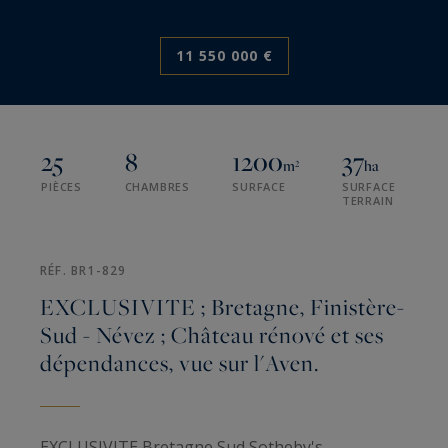
11 550 000 €
25
8
1200
37
m²
ha
PIÈCES
CHAMBRES
SURFACE
SURFACE
TERRAIN
RÉF. BR1-829
EXCLUSIVITE ; Bretagne, Finistère-
Sud - Névez ; Château rénové et ses
dépendances, vue sur l'Aven.
EXCLUSIVITE Bretagne Sud Sotheby's