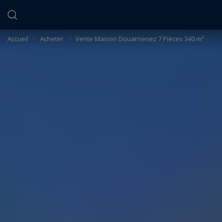
Panneau de gestion des cookies
Accueil
>
Acheter
>
Vente Maison Douarnenez 7 Pièces 340 m²