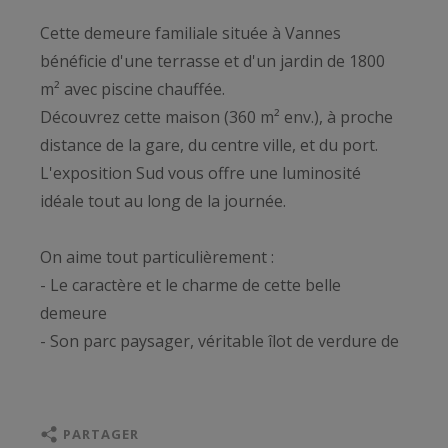
Cette demeure familiale située à Vannes
bénéficie d'une terrasse et d'un jardin de 1800
m² avec piscine chauffée.
Découvrez cette maison (360 m² env.), à proche
distance de la gare, du centre ville, et du port.
L'exposition Sud vous offre une luminosité
idéale tout au long de la journée.
On aime tout particulièrement :
- Le caractère et le charme de cette belle
demeure
- Son parc paysager, véritable îlot de verdure de
1800 m2 au coeur de la ville
- Ses volumes spacieux avec un salon et un
salon-billard qui à tous les deux totalisent une
PARTAGER