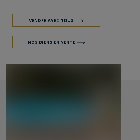
surface de 98m2 environ avec une belle hauteur
sous plafond
- Ses 9 chambres (dont 6 au 1er étage)
VENDRE AVEC NOUS
- Le sous sol complet avec nombreux espaces de
rangements, grande lingerie, chaufferie
NOS BIENS EN VENTE
- Le grand garage en dépendance