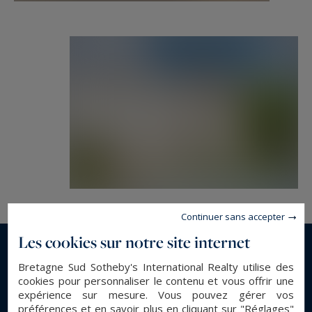
Continuer sans accepter
Les cookies sur notre site internet
En savoir plus...
Bretagne Sud Sotheby's International Realty utilise des
cookies pour personnaliser le contenu et vous offrir une
expérience sur mesure. Vous pouvez gérer vos
DESCRIPTION GÉNÉRALE
préférences et en savoir plus en cliquant sur "Réglages"