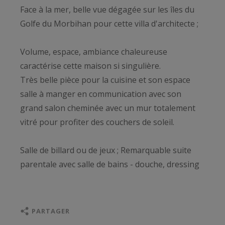
Face à la mer, belle vue dégagée sur les îles du
Golfe du Morbihan pour cette villa d'architecte ;
Volume, espace, ambiance chaleureuse
caractérise cette maison si singulière.
Très belle pièce pour la cuisine et son espace
salle à manger en communication avec son
grand salon cheminée avec un mur totalement
vitré pour profiter des couchers de soleil.
Salle de billard ou de jeux ; Remarquable suite
parentale avec salle de bains - douche, dressing
Son escalier design conduit à l'étage ou l'on
découvre 2 belles suites et un bureau dominant
PARTAGER
la mer. Une partie enfants avec 2 chambres et