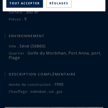
TOUT ACCEPTER
RÉGLAGES
Maison Contemporaine
Type de bien :
300 m²
Surface :
9
Pièces :
ENVIRONNEMENT
Séné (56860)
Ville :
Golfe du Morbihan, Port Anna, port,
Quartier :
Plage
DESCRIPTION COMPLÉMENTAIRE
1990
Année de construction :
Chauffage :
individuel , sol , gaz