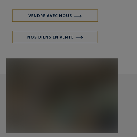
salle d'eau.
VENDRE AVEC NOUS
De façon indépendante, le garage pour 2
véhicules, atelier, cave et espace de rangement. A
NOS BIENS EN VENTE
l'étage un appartement de 3 pièces.
Br2- 409
Valérie Le Bénézic 06 58 54 61 10