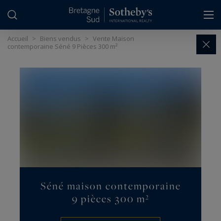
Panneau de gestion des cookies
Accueil
>
Biens vendus
>
Vente Maison
contemporaine Séné 9 Pièces 300 m²
Séné maison contemporaine
9 pièces 300 m²