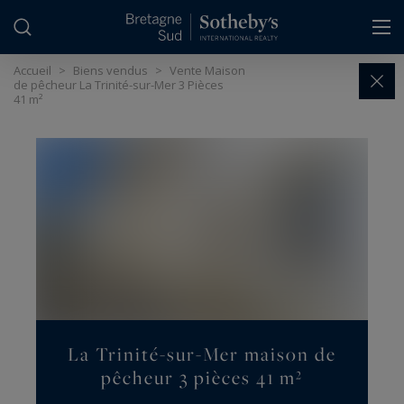
Panneau de gestion des cookies
Accueil
>
Biens vendus
>
Vente Maison
de pêcheur La Trinité-sur-Mer 3 Pièces
41 m²
La Trinité-sur-Mer maison de
pêcheur 3 pièces 41 m²