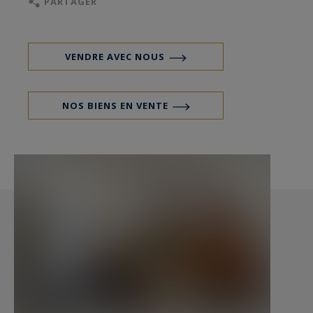
PARTAGER
demeure pleine charme est en excellent état ;
Abris de jardin et parking privatif sont des
VENDRE AVEC NOUS
atouts supplémentaires précieux au centre de la
Trinité sur Mer ;
NOS BIENS EN VENTE
Br2-636
Valérie Le Bénézic 06 58 54 61 10