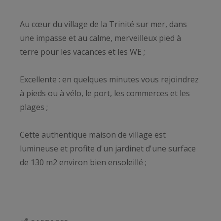
Au cœur du village de la Trinité sur mer, dans
une impasse et au calme, merveilleux pied à
terre pour les vacances et les WE ;
Excellente : en quelques minutes vous rejoindrez
à pieds ou à vélo, le port, les commerces et les
plages ;
Cette authentique maison de village est
lumineuse et profite d'un jardinet d'une surface
de 130 m2 environ bien ensoleillé ;
Une agréable pièce de vie au RDC avec salon-
cheminée, cuisine équipée et aménagée-repas et
à l'étage : 2 chambres et salle d'eau-wc ; Cette