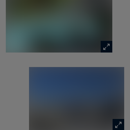
restaurants, marché et commerces de produits
locaux pour la cité médiévale, activités
nautiques : voile, sports nautiques, location de
bateaux, balades et excursions en bateau pour
les îles du Golfe du Morbihan : îles- aux-Moines,
Île d’Arz ; Golf de Baden avec sa magnifique vue
sur la rivière d’Auray à 25 min. Les sites de
Carnac, La Trinité-sur-Mer, l’époustouflante
Belle-Île sont à proximité.
Tarif moyenne et haute saison : de 2600 € à 4300
€ la semaine.
Le ménage ainsi que le linge de maison sont
inclus.
Possibilité de ménage intermédiaire.