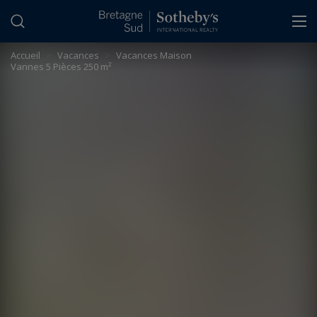
Panneau de gestion des cookies
Accueil
>
Vacances
>
Vacances Maison
Vannes 5 Pièces 250 m²