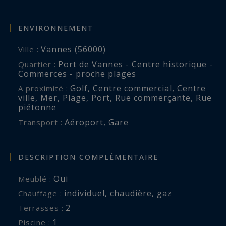
Les informations sur les risques auxquels ce
ENVIRONNEMENT
bien est exposé sont disponibles sur :
Vannes (56000)
Ville :
www.georisques.gouv.fr
Port de Vannes - Centre historique -
Quartier :
Commerces - proche plages
Golf
,
Centre commercial
,
Centre
A proximité :
ville
,
Mer
,
Plage
,
Port
,
Rue commerçante
,
Rue
piétonne
Aéroport
,
Gare
Transport :
DESCRIPTION COMPLÉMENTAIRE
Oui
Meublé :
individuel
,
chaudière
,
gaz
Chauffage :
2
terrasses :
1
piscine :