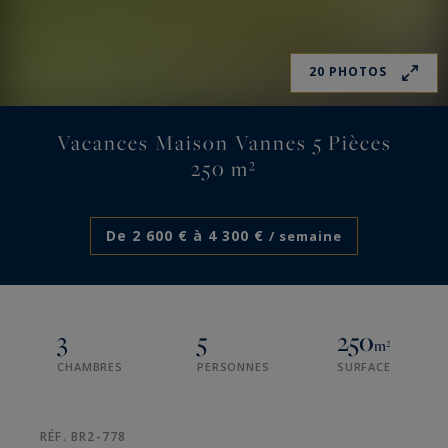
20 PHOTOS
Vacances Maison Vannes 5 Pièces
250 m²
De 2 600 € à 4 300 €
/ semaine
3
5
250
m²
CHAMBRES
PERSONNES
SURFACE
RÉF. BR2-778