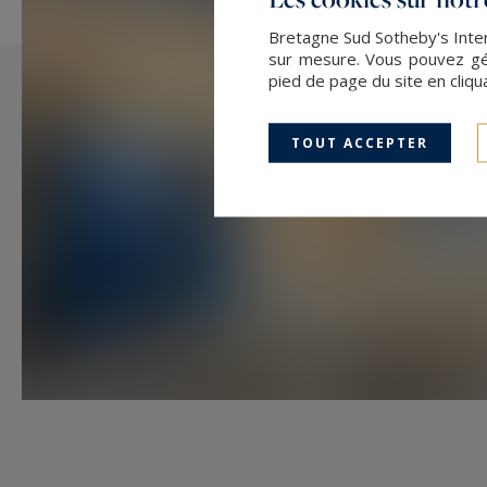
4 - Dépendances :
Bretagne Sud Sotheby's Intern
garage et pièce de rangements p
sur mesure. Vous pouvez gér
de jardin
pied de page du site en cliqu
Abri bois et local technique de pis
TOUT ACCEPTER
Les familles et les amoureux de la
qui permet de profiter des activit
paysages côtiers.
N'attendez plus pour visiter cette 
d'une vie au bord de mer !
Les informations sur les risques 
disponibles sur :
www.georisques.