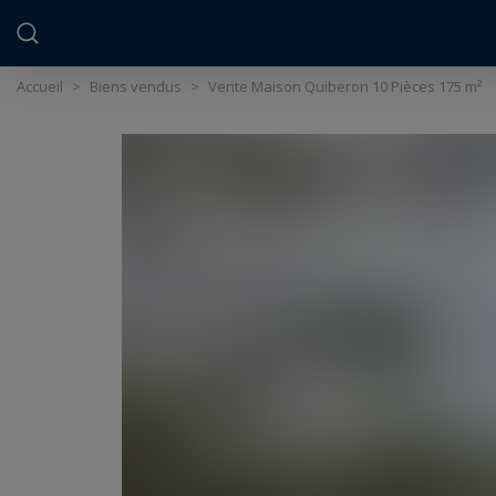
Panneau de gestion des cookies
Accueil
>
Biens vendus
>
Vente Maison Quiberon 10 Pièces 175 m²