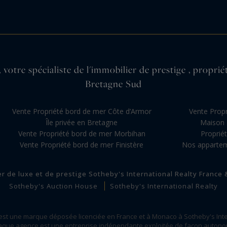
 votre spécialiste de l'immobilier de prestige , propri
Bretagne Sud
Vente Propriété bord de mer Côte d’Armor
Vente Propr
Île privée en Bretagne
Maison 
Vente Propriété bord de mer Morbihan
Proprié
Vente Propriété bord de mer Finistère
Nos appartem
er de luxe et de prestige Sotheby's International Realty France
Sotheby's Auction House
Sotheby's International Realty
 est une marque déposée licenciée en France et à Monaco à Sotheby's Inte
que agence est une entreprise indépendante exploitée de façon auton