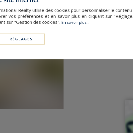
ational Realty utilise des cookies pour personnaliser le contenu
our les équipements nautiques et
er vos préférences et en savoir plus en cliquant sur "Réglag
ant sur "Gestion des cookies".
En savoir plus...
cine
RÉGLAGES
 mer seront séduits par cette villa
és nautiques, de la plage et des
perle rare et réaliser votre rêve
auxquels ce bien est exposé sont
gouv.fr