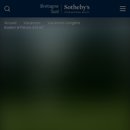
Panneau de gestion des cookies
Accueil
>
Vacances
>
Vacances Longère
Baden 8 Pièces 410 m²