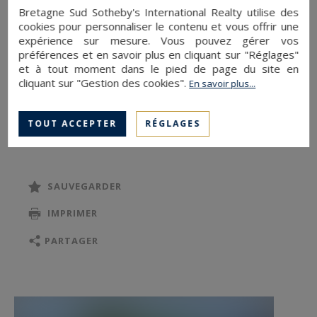
comprenant prairies, forêts et plans d’eau,
Bretagne Sud Sotheby's International Realty utilise des
l’ensemble sur 28 hectares.
cookies pour personnaliser le contenu et vous offrir une
expérience sur mesure. Vous pouvez gérer vos
préférences et en savoir plus en cliquant sur "Réglages"
La propriété se compose d’une longère
et à tout moment dans le pied de page du site en
traditionnelle en pierre de 370 m2 et d’un
cliquant sur "Gestion des cookies".
En savoir plus...
appartement indépendant de 40 m2 situé en 1er
étage de la Longère. La jolie longère, alliant
TOUT ACCEPTER
RÉGLAGES
modernité et tradition, entièrement rénovée
avec des matériaux de haute qualité propose en
rez-de-chaussée une vaste réception avec
SAUVEGARDER
cheminée monumentale à bois, une cuisine
IMPRIMER
ouverte équipée et aménagée avec deux caves à
vin, l’ensemble ouvrant à l’est sur une terrasse
PARTAGER
de 150 m2 et la piscine chauffée et sécurisée
(5mx4mx1,80m) avec jolie vue sur les vignes, à
l’ouest sur un magnifique bassin entouré d’une