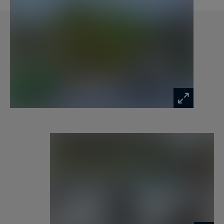
terrasse en bois agrémenté de parterres
paysagés ; deux suites avec salle de bains ou
salle d’eau dont une PMR. À l’étage, une vaste
suite impériale de 90 m2 avec salle d’eau aux
volumes généreux complétée d’un dressing
aménagé, deux chambres se partagent une salle
d’eau, un bureau avec bibliothèque.
L’appartement indépendant situé en 1er étage
de la longère propose une pièce de vie
chaleureuse ouvrant sur une cuisine aménagée
et équipée, un espace nuit, une salle de bains.
12 personnes peuvent y séjourner plus 1 à 2
enfants supplémentaires pour de belles
vacances en famille ou entre amis alliant