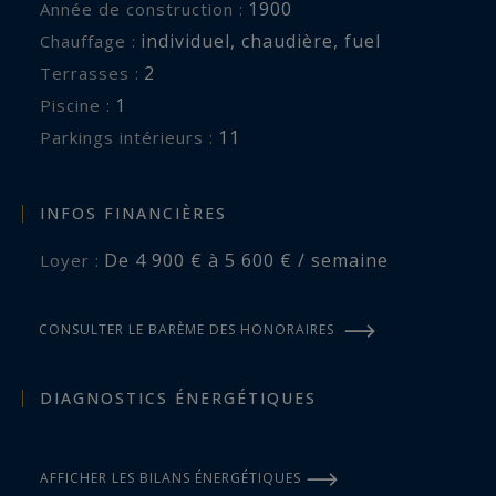
Les informations sur les risques auxquels ce
1900
Année de construction :
bien est exposé sont disponibles sur :
individuel
,
chaudière
,
fuel
Chauffage :
www.georisques.gouv.fr
2
terrasses :
1
piscine :
11
parkings intérieurs :
INFOS FINANCIÈRES
De 4 900 € à 5 600 € / semaine
Loyer :
CONSULTER LE BARÈME DES HONORAIRES
DIAGNOSTICS ÉNERGÉTIQUES
AFFICHER LES BILANS ÉNERGÉTIQUES