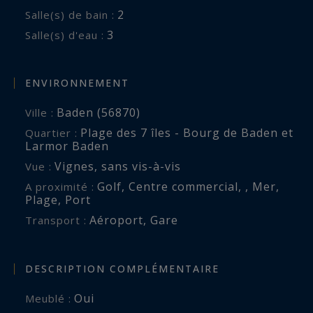
Le linge de maison ainsi que le ménage final sont
2
Salle(s) de bain :
inclus.
3
Salle(s) d'eau :
Un dépôt de 2400 € est demandé.
Réservation soumise à la disponibilité du bien, la
ENVIRONNEMENT
gestion du planning et l'ensemble des services
Baden (56870)
Ville :
étant gérés par le propriétaire du bien. Réf :
Plage des 7 îles - Bourg de Baden et
Quartier :
BR2-854. Contact direct : Laurence Thibault-
Larmor Baden
Douceret - 06 50 07 04 22. Bretagne Sud
Vignes
,
sans vis-à-vis
Vue :
Sotheby's International Realty, votre agence
Golf
,
Centre commercial
,
,
Mer
,
A proximité :
immobilière de prestige et de luxe à Vannes, 14
Plage
,
Port
rue du port, spécialiste de la location de
Aéroport
,
Gare
Transport :
propriétés de prestige, château, manoir, villa de
bord de mer à Vannes, Baden, Arradon, Golfe du
DESCRIPTION COMPLÉMENTAIRE
Morbihan, Bretagne Sud, France.
Oui
Meublé :