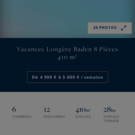
20 PHOTOS
Vacances Longère Baden 8 Pièces
410 m²
De 4 900 € à 5 600 €
/ semaine
6
12
410
28
m²
ha
CHAMBRES
PERSONNES
SURFACE
SURFACE
TERRAIN