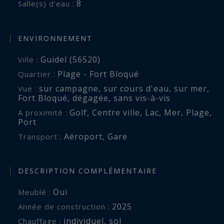
8
Salle(s) d'eau :
bord de mer à Guidel en Bretagne Sud, France.
Les informations sur les risques auxquels ce
ENVIRONNEMENT
bien est exposé sont disponibles sur :
Guidel (56520)
Ville :
www.georisques.gouv.fr
Plage - Fort Bloqué
Quartier :
sur campagne
,
sur cours d'eau
,
sur mer
,
Vue :
Fort Bloqué
,
dégagée
,
sans vis-à-vis
Golf
,
Centre ville
,
Lac
,
Mer
,
Plage
,
A proximité :
Port
Aéroport
,
Gare
Transport :
DESCRIPTION COMPLÉMENTAIRE
Oui
Meublé :
2025
Année de construction :
individuel
,
sol
Chauffage :