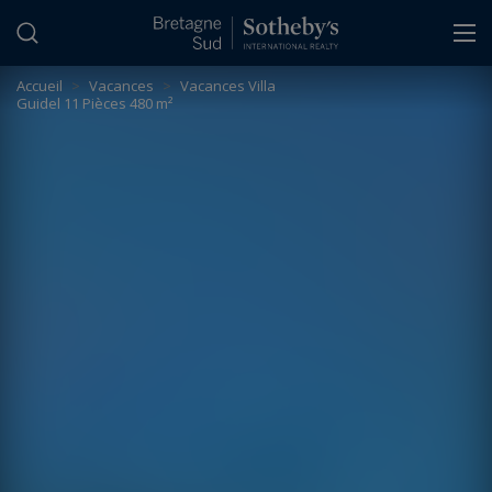
Panneau de gestion des cookies
Accueil
>
Vacances
>
Vacances Villa
Guidel 11 Pièces 480 m²