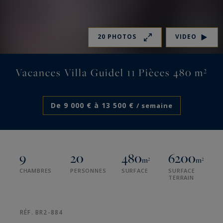
20 PHOTOS
VIDEO
Vacances Villa Guidel 11 Pièces 480 m²
De 9 000 € à 13 500 €
/ semaine
9
20
480
6200
m²
m²
CHAMBRES
PERSONNES
SURFACE
SURFACE
TERRAIN
RÉF. BR2-884