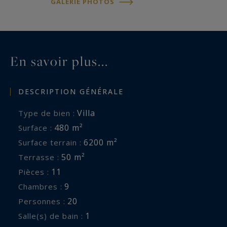
GALERIE PHOTOS
Le linge de maison ainsi que le ménage final sont
inclus.
Des services de conciergerie sont possibles : chef
à domicile, traiteur, yoga, massage.
En savoir plus...
13 emplacements de parking à l’intérieur de la
propriété.
DESCRIPTION GÉNÉRALE
Réservation soumise à la disponibilité du bien, la
Villa
Type de bien :
gestion du planning et l'ensemble des services
480 m²
Surface :
étant gérés par le propriétaire du bien. Réf :
6200 m²
Surface terrain :
BR2-884. Contact direct : Laurence Thibault-
50 m²
Terrasse :
Douceret - 06 50 07 04 22. Bretagne Sud
11
Pièces :
Sotheby's International Realty, votre agence
9
Chambres :
immobilière de prestige et de luxe à Vannes, 14
20
Personnes :
rue du port, spécialiste de la location de
1
Salle(s) de bain :
propriétés de prestige, château, manoir, villa de