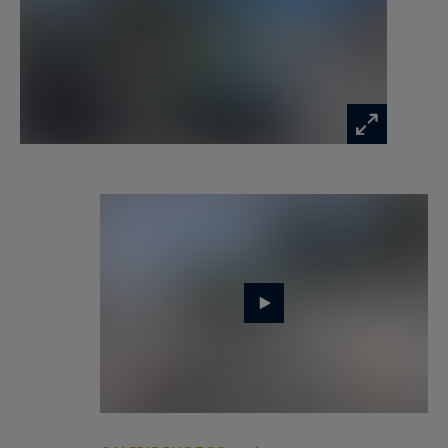
20 personnes peuvent être accueillies dans 9
suites pour de magnifiques vacances en famille
ou entre amis, séminaires ou évènements privés,
dans un grand confort.
De nombreuses activités s’offrent à vous :
balades en vélo jusqu’au plages de Pen Er Malo,
Fort Bloqué ou du Loc’h à 5 min, sports
nautiques, voiles, location de bateau ; loisirs
proposés à la villa : baby-foot, pétanques ;
excursions à l’île de Groix.
Tarifs : Nous consulter en fonction de la durée et
de l'évènement.
Un dépôt de garantie de 4000 € est demandé.