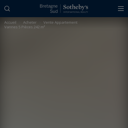
Panneau de gestion des cookies
Accueil
>
Acheter
>
Vente Appartement
Vannes 5 Pièces 242 m²