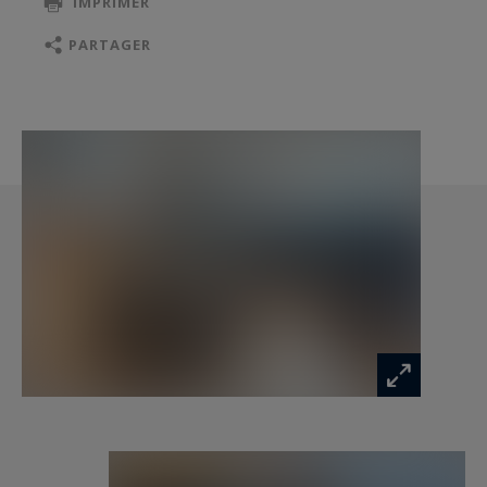
IMPRIMER
Des espaces nuit et détente :
PARTAGER
Suite parentale avec salle de bains (baignoire +
douche) et deux dressings
Salle de cinéma pour des moments de détente
À l’étage : deux suites avec salle d’eau privative et
rangements
Un cadre rare :
Exposition sud, 3 places de parking
Proximité immédiate des commerces, écoles et
gare TGV (2h30 de Paris)
À 10 minutes à pied du port et du centre
historique