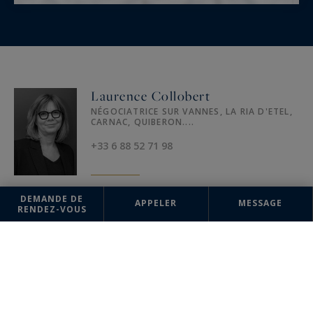
Laurence Collobert
NÉGOCIATRICE SUR VANNES, LA RIA D'ETEL,
CARNAC, QUIBERON....
+33 6 88 52 71 98
DEMANDE DE
APPELER
MESSAGE
RENDEZ-VOUS
AGENCE
Bretagne Sud (Vannes)
Sotheby's International Realty
14 rue du Port
56000 Vannes, France