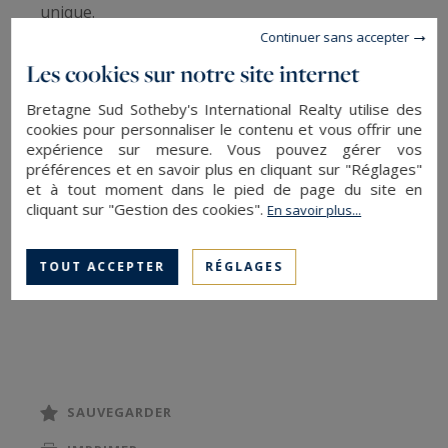
unique.
Continuer sans accepter
Un intérieur épuré et lumineux :
Les cookies sur notre site internet
Bretagne Sud Sotheby's International Realty utilise des
Vaste pièce de vie de 117 m² (salon, salle à
cookies pour personnaliser le contenu et vous offrir une
expérience sur mesure. Vous pouvez gérer vos
manger, cuisine ouverte équipée avec arrière-
préférences et en savoir plus en cliquant sur "Réglages"
cuisine)
et à tout moment dans le pied de page du site en
Îlot central et poêle à bois pour une ambiance
cliquant sur "Gestion des cookies".
En savoir plus...
chaleureuse
Grandes baies vitrées inondant l’espace de
TOUT ACCEPTER
RÉGLAGES
lumière
Un extérieur intimiste :
Terrasse de 60 m² aménagée en patio, avec
SAUVEGARDER
espace de rangement