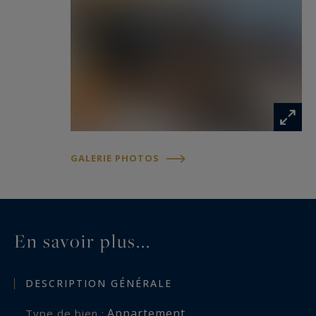
Un havre de paix contemporain, à deux pas de
l’animation vannetaise.
Les informations sur les risques auxquels ce
bien est exposé sont disponibles sur :
www.georisques.gouv.fr
GALERIE PHOTOS
En savoir plus...
DESCRIPTION GÉNÉRALE
Appartement
Type de bien :