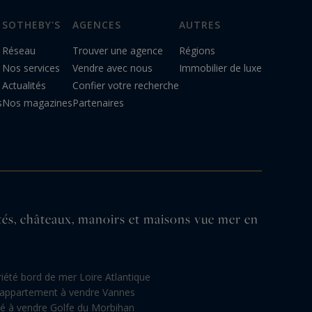
SOTHEBY'S
AGENCES
AUTRES
Réseau
Trouver une agence
Régions
Nos services
Vendre avec nous
Immobilier de luxe
Actualités
Confier votre recherche
s
Nos magazines
Partenaires
n
étés, châteaux, manoirs et maisons vue mer en
iété bord de mer Loire Atlantique
appartement à vendre Vannes
té à vendre Golfe du Morbihan