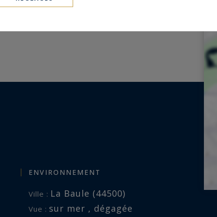
ENVIRONNEMENT
La Baule (44500)
Ville :
sur mer , dégagée
Vue :