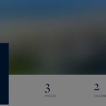
3
2
PIÈCES
CHAMB