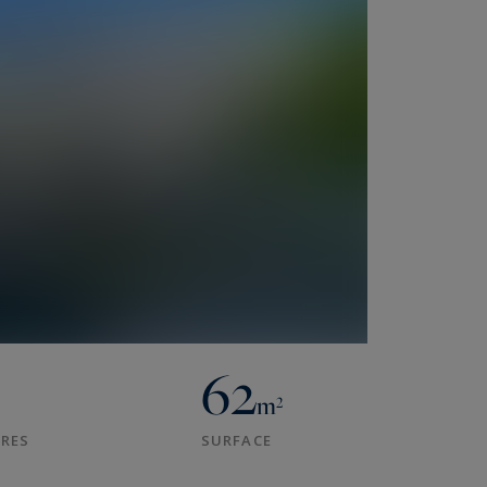
62
m²
RES
SURFACE