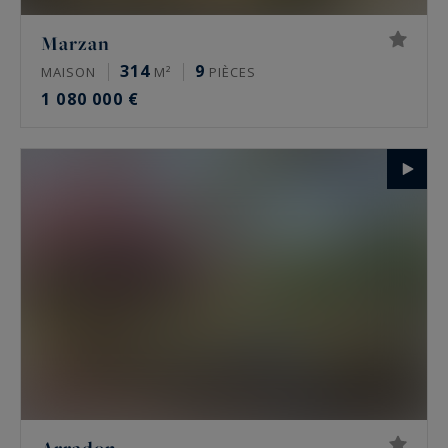
Marzan
314
9
MAISON
M²
PIÈCES
1 080 000 €