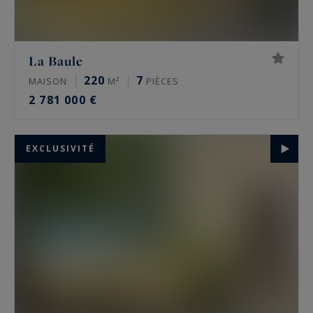
La Baule
220
7
MAISON
M²
PIÈCES
2 781 000 €
EXCLUSIVITÉ