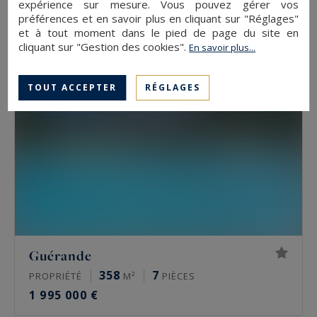
expérience sur mesure. Vous pouvez gérer vos
1 200 000 €
préférences et en savoir plus en cliquant sur "Réglages"
et à tout moment dans le pied de page du site en
cliquant sur "Gestion des cookies".
En savoir plus...
TOUT ACCEPTER
RÉGLAGES
Guérande
358
7
PROPRIÉTÉ
M²
PIÈCES
1 995 000 €