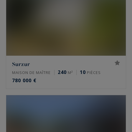
Surzur
240
10
MAISON DE MAÎTRE
M²
PIÈCES
780 000 €