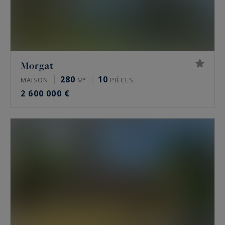
Morgat
280
10
MAISON
M²
PIÈCES
2 600 000 €