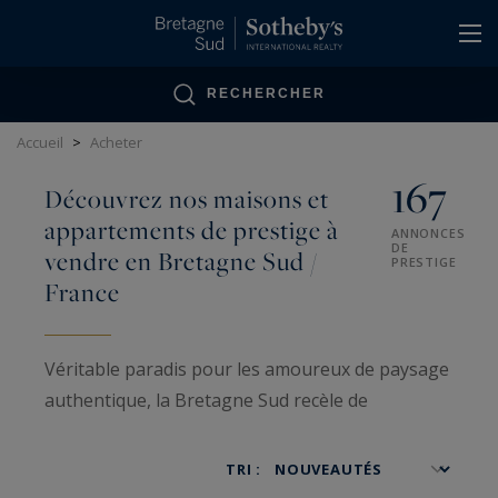
Panneau de gestion des cookies
RECHERCHER
Accueil
>
Acheter
167
Découvrez nos maisons et
appartements de prestige à
ANNONCES
DE
vendre en Bretagne Sud /
PRESTIGE
France
Véritable paradis pour les amoureux de paysage
authentique, la Bretagne Sud recèle de
véritables « bijoux » architecturaux, à
l'environnement envoûtant. Vous serez charmés
TRI :
par des endroits authentiques de Perros-Guirrec