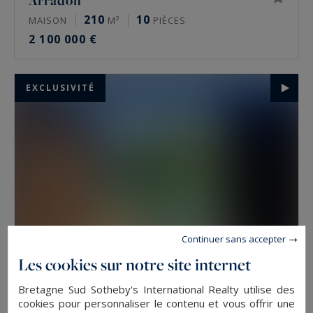
Arradon
210
10
MAISON
M²
PIÈCES
2 100 000 €
EXCLUSIVITÉ
Continuer sans accepter
Les cookies sur notre site internet
Le Bono
Bretagne Sud Sotheby's International Realty utilise des
180
7
cookies pour personnaliser le contenu et vous offrir une
MAISON
M²
PIÈCES