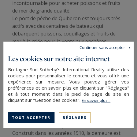
incontournable pour acheter poissons et fruits
de mer de grande qualité.
Le port de pêche de Quiberon est toujours très
actifs avec des centaines de bateaux qui
débarquent poissons, coquillages et fruits de
mer à la criée pour la vente aux enchères.
Continuer sans accepter
Côté gastronomie, salées ou sucrées, les
Les cookies sur notre site internet
spécialités sont nombreuses, de la soupe de
Bretagne Sud Sotheby's International Realty utilise des
poissons et les filet de poissons fumés aux
cookies pour personnaliser le contenu et vous offrir une
Niniches et autres douceurs au Salidou (caramel
expérience sur mesure. Vous pouvez gérer vos
au beurre salé), les occasions de se régaler ne
préférences et en savoir plus en cliquant sur "Réglages"
et à tout moment dans le pied de page du site en
manquent pas.
cliquant sur "Gestion des cookies".
En savoir plus...
Le Château Turpault (photo en illustration sur
cette page), propriété privée, se dresse à
TOUT ACCEPTER
RÉGLAGES
l'extrémité de la Presqu'île face à l'océan.
Construit dans les années 1910, la demeure est