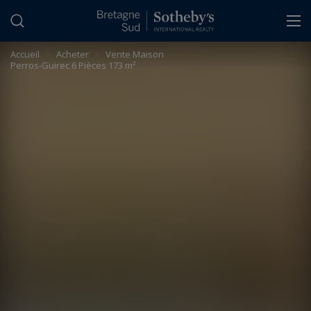
Panneau de gestion des cookies
Accueil
>
Acheter
>
Vente Maison
Perros-Guirec 6 Pièces 173 m²