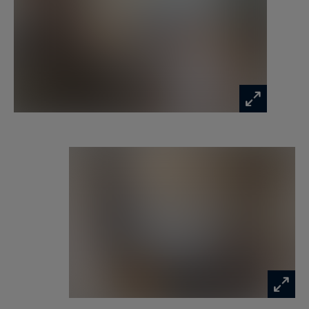
Une chambre de plain-pied avec salle de bains
attenante permet un usage confortable à toutes
les étapes de la vie. Les deux chambres à l'étage
disposent chacune de leur propre salle d'eau
avec douche à l'italienne et WC. La véranda en
rez-de-jardin, actuellement en espace détente,
peut devenir une quatrième chambre. Une salle
cinéma-auditorium de 25 m², conçue sur mesure
par des professionnels, complète un programme
rare à ce niveau de prestations.
À l'extérieur, deux terrasses vue mer, l'une de 21
m², l'autre de 70 m², offrent des espaces de vie
en plein air à la mesure du panorama.
La rénovation est soignée, couverte par les