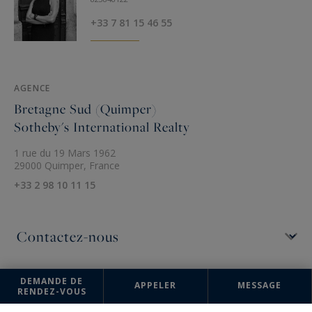
+33 7 81 15 46 55
AGENCE
Bretagne Sud (Quimper)
Sotheby's International Realty
1 rue du 19 Mars 1962
29000 Quimper, France
+33 2 98 10 11 15
Les informations recueillies sur ce formulaire sont enregistrées dans un
DEMANDE DE
APPELER
MESSAGE
RENDEZ-VOUS
fichier informatisé par la société Bretagne Sud (Quimper) Sotheby's
International Realty pour la gestion et le suivi de votre demande.