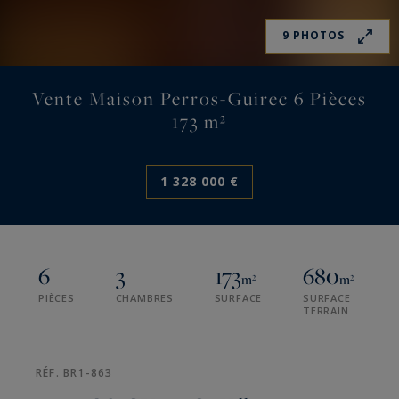
9 PHOTOS
Vente Maison Perros-Guirec 6 Pièces
173 m²
1 328 000 €
6
3
173
680
m²
m²
PIÈCES
CHAMBRES
SURFACE
SURFACE
TERRAIN
RÉF. BR1-863