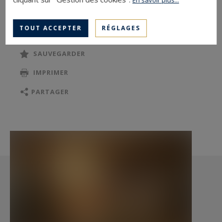
fermé
TOUT ACCEPTER
RÉGLAGES
Contact Axelle Taillandier de Francheville :
06.70.21.27.81.
SAUVEGARDER
IMPRIMER
Les informations sur les risques auxquels ce
bien est exposé sont disponibles sur le site
PARTAGER
Géorisques : www.georisques.gouv.fr
Bretagne Sud Sotheby's International Realty,
votre agence immobilière de prestige, à La
Baule, 19, Bd Hennecart, spécialiste de la vente
de propriétés, maisons, appartements de
charme à vendre sur la presqu'île Guérandaise,
La Baule, Pornichet, Loire-Atlantique, Bretagne.