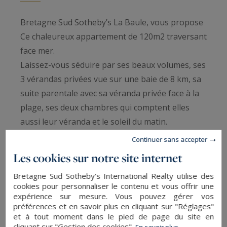
Bretagne Sud Sotheby’s La Baule, vous propose
Ce chaleureux appartement de 120m2 traversant
face mer.
Laissez-vous séduire par ses beaux volumes, ses
3 vérandas privées vue sur une baie de 8 km, sa
suite parentale avec sa véranda privée face à la
plage, ses deux chambres qui comptent elles
aussi leur véranda et le soleil du matin.
Continuer sans accepter
Ce magnifique appartement traversant vous
Les cookies sur notre site internet
promet une belle luminosité à chaque heure de
Bretagne Sud Sotheby's International Realty utilise des
la journée, le confort de ses prestations et le
cookies pour personnaliser le contenu et vous offrir une
charme d’une vie sur les hauteurs océaniques
expérience sur mesure. Vous pouvez gérer vos
préférences et en savoir plus en cliquant sur "Réglages"
et à tout moment dans le pied de page du site en
Ce bien dispose également de 2 caves et 1garage
cliquant sur "Gestion des cookies".
En savoir plus...