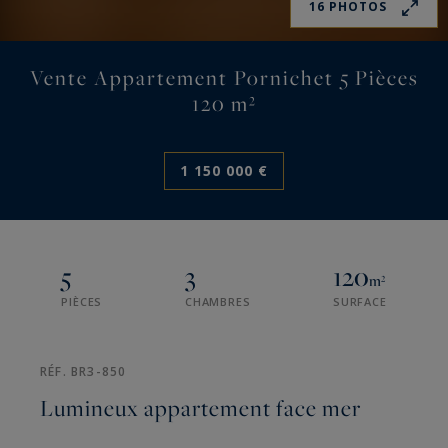
16 PHOTOS
Vente Appartement Pornichet 5 Pièces
120 m²
1 150 000 €
5
3
120
m²
PIÈCES
CHAMBRES
SURFACE
RÉF. BR3-850
Lumineux appartement face mer