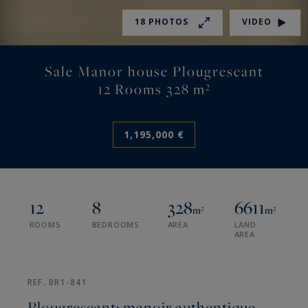
18 PHOTOS
VIDEO
Sale Manor house Plougrescant
12 Rooms 328 m²
1,195,000 €
12
8
328
6611
m²
m²
ROOMS
BEDROOMS
AREA
LAND
AREA
REF. BR1-841
Plougrescant: manoir authentique