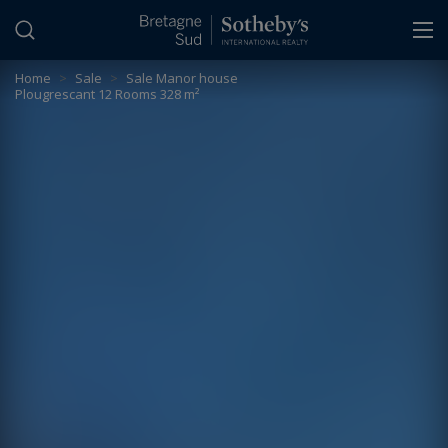
Cookies management panel
Home
>
Sale
>
Sale Manor house
Plougrescant 12 Rooms 328 m²