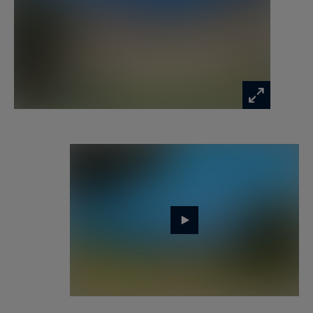
agence immobilière de prestige en Bretagne,
spécialiste de la vente de propriétés, châteaux,
manoirs, villas vue mer et îles privées en
Bretagne, Côtes d’Armor, Perros-Guirec,
Finistère et Morbihan.
Information on the risks to which this property
is exposed is available at:
www.georisques.gouv.fr