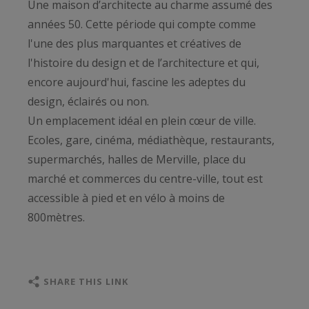
Une maison d’architecte au charme assumé des
années 50. Cette période qui compte comme
l'une des plus marquantes et créatives de
l'histoire du design et de l’architecture et qui,
encore aujourd'hui, fascine les adeptes du
design, éclairés ou non.
Un emplacement idéal en plein cœur de ville.
Ecoles, gare, cinéma, médiathèque, restaurants,
supermarchés, halles de Merville, place du
marché et commerces du centre-ville, tout est
accessible à pied et en vélo à moins de
800mètres.
Des prestations haut de gamme. Des volumes
généreux, lumineux, et des espaces de confort
SHARE THIS LINK
rares en ville :