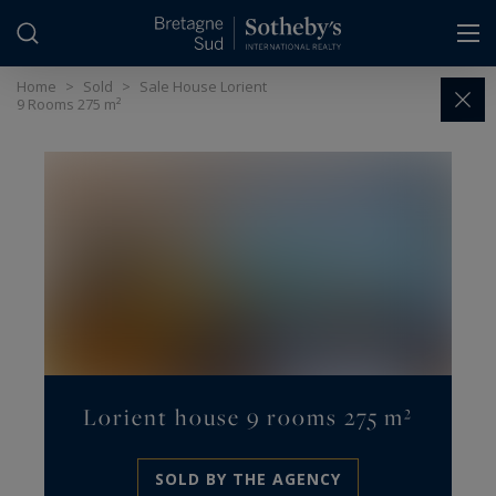
Cookies management panel
Home
>
Sold
>
Sale House Lorient
9 Rooms 275 m²
Lorient house 9 rooms 275 m²
SOLD BY THE AGENCY