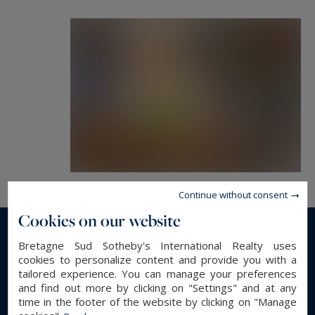
Une grande cuisine dinatoire et de nombreux
rangements.
Une suite parentale ouvrant sur la terrasse, avec
salle de douche et bain, dressing, et un petite
espace bureau ou sport.
Au 2ème étage:
4 chambres: 1 chambre avec dressing, salle de
bain, WC. 1 chambre avec salle d’eau. 2 autres
chambres avec salle d'eau commune. WC.
2 petits greniers.
Continue without consent
Cookies on our website
Le jardin très arboré et fleuri est doté d'un abri
pour l'outillage et d'une terrasse ombragée.
Read more...
Bretagne Sud Sotheby's International Realty uses
cookies to personalize content and provide you with a
2 garages à portes mécanisées et accès direct au
tailored experience. You can manage your preferences
hall d’entrée, complètent la propriété.
and find out more by clicking on "Settings" and at any
GENERAL DESCRIPTION
time in the footer of the website by clicking on "Manage