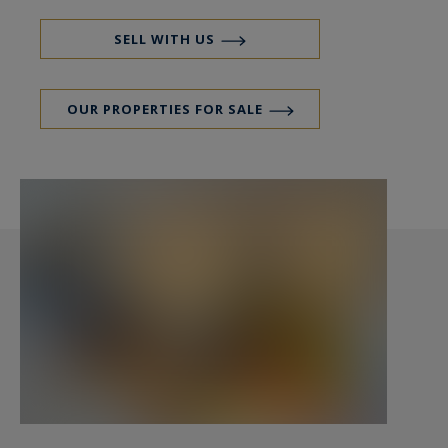
Au rez de chaussée :
SELL WITH US
Grand hall d'entrée, vestiaire, buanderie. WC.
Chaufferie - gaz-. Communication vers les 2
OUR PROPERTIES FOR SALE
garages
Un bureau et une très grande pièce à vivre, avec
cheminée, totalement vitrés ouvrent sur le jardin
paysager. L'escalier exceptionnel, pur style des
années 50 distribue deux étages.
Au 1er étage:
Un très grand salon séjour tout de baies vitrées,
avec cheminée, et vue dégagée sur le jardin et
sur les arbres donne sur une terrasse couverte
d'environ 30 m2 pour dîner en famille ou pour
vos réceptions amicales. Un large escalier
métallique contemporain descend au jardin.