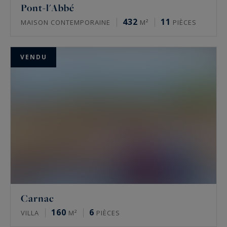
Pont-l'Abbé
432
11
MAISON CONTEMPORAINE
M²
PIÈCES
VENDU
Carnac
160
6
VILLA
M²
PIÈCES