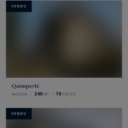
VENDU
Quimperlé
240
10
MAISON
M²
PIÈCES
VENDU