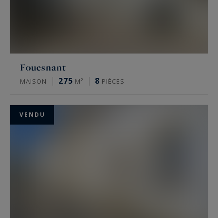
accordée par le mandat exclusif,
- à une transmission faite le plus souvent en
toute discrétion sans recours à la publicité ou à
la diffusion sur Internet , le «OFF MARKET».
Fouesnant
275
8
MAISON
M²
PIÈCES
VENDU