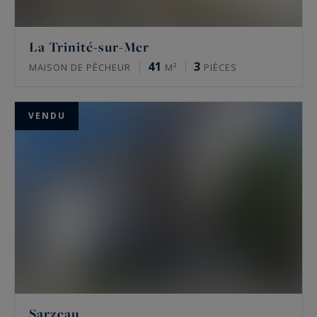
La Trinité-sur-Mer
41
3
MAISON DE PÊCHEUR
M²
PIÈCES
VENDU
Sarzeau