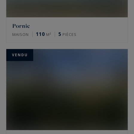
Pornic
110
5
MAISON
M²
PIÈCES
VENDU