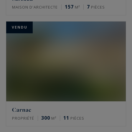
157
7
MAISON D'ARCHITECTE
M²
PIÈCES
VENDU
Carnac
300
11
PROPRIÉTÉ
M²
PIÈCES