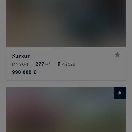
Surzur
277
9
MAISON
M²
PIÈCES
990 000 €