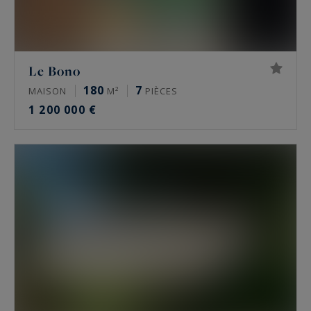
Le Bono
180
7
MAISON
M²
PIÈCES
1 200 000 €