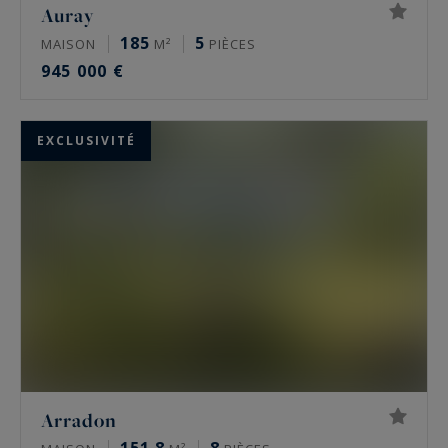
Auray
185
5
MAISON
M²
PIÈCES
945 000 €
EXCLUSIVITÉ
Arradon