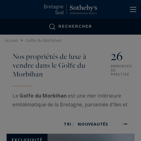
Panneau de gestion des cookies
RECHERCHER
Accueil
>
Golfe du Morbihan
26
Nos propriétés de luxe à
vendre dans le Golfe du
ANNONCES
DE
Morbihan
PRESTIGE
Le
Golfe du Morbihan
est une mer intérieure
emblématique de la Bretagne, parsemée d'îles et
bordée de paysages préservés. Réputé pour sa
beauté naturelle exceptionnelle, il offre un
TRI :
équilibre unique entre patrimoine, biodiversité
et activités nautiques.
EXCLUSIVITÉ