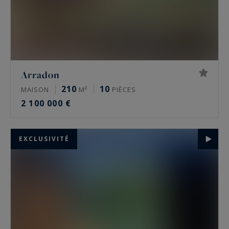
Arradon
210
10
MAISON
M²
PIÈCES
2 100 000 €
EXCLUSIVITÉ