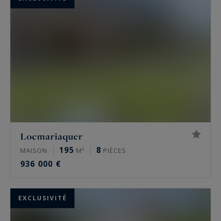
Locmariaquer
195
8
MAISON
M²
PIÈCES
936 000 €
EXCLUSIVITÉ