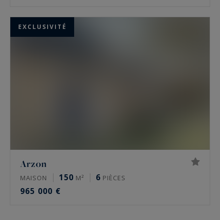
EXCLUSIVITÉ
Arzon
150
6
MAISON
M²
PIÈCES
965 000 €