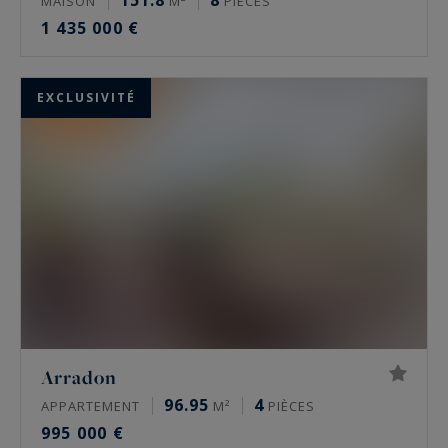
151.8
8
MAISON
M²
PIÈCES
1 435 000 €
EXCLUSIVITÉ
Arradon
96.95
4
APPARTEMENT
M²
PIÈCES
995 000 €