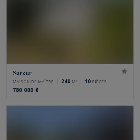
Surzur
240
10
MAISON DE MAÎTRE
M²
PIÈCES
780 000 €